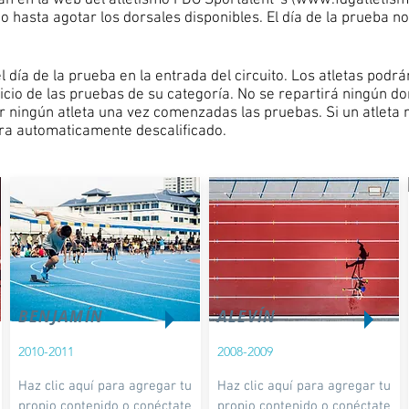
án en la web del atletismo FDG Sportalent´s (
www.fdgatletis
o hasta agotar los dorsales disponibles. El día de la prueba no
 día de la prueba en la entrada del circuito. Los atletas podr
nicio de las pruebas de su categoría. No se repartirá ningún d
ir ningún atleta una vez comenzadas las pruebas. Si un atleta 
ra automaticamente descalificado.
BENJAMÍN
ALEVÍN
2010-2011
2008-2009
Haz clic aquí para agregar tu
Haz clic aquí para agregar tu
propio contenido o conéctate
propio contenido o conéctate