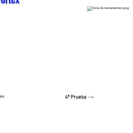
Vortex
4ª Prueba
-->