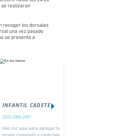
mo.com
) hasta las 24:00
 se realizaran
án recoger los dorsales
orsal una vez pasado
no se presenta a
INFANTIL CADETE
2005-2006-2007
Haz clic aquí para agregar tu
propio contenido o conéctate