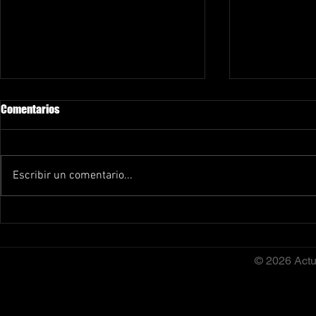
Comentarios
Escribir un comentario...
Cinco Atletas del Club
¡Más tiempo, 
Sportalent's Bilbao se Clasifican
Ampliamos nu
para el Campeonato de Bizkaia
la pista de a
© 2026 Actu
Infantil de Pruebas Combinadas